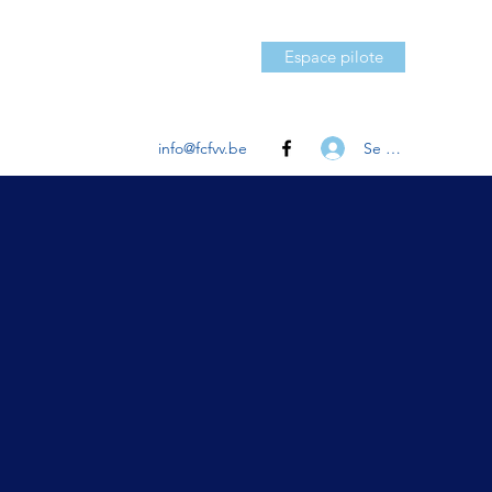
Espace pilote
Se connecter
info@fcfvv.be