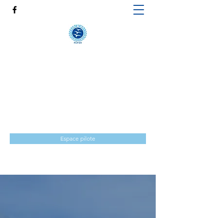
FÉDÉRATION DES CLUBS
FRANCOPHONES DE VOL À
VOILE
FCFVV
info@fcfvv.be
Espace pilote