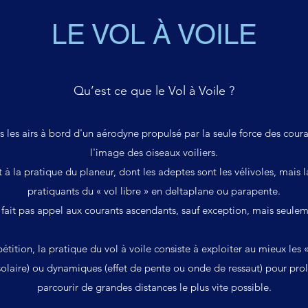
LE VOL À VOILE
Qu’est ce que le Vol à Voile ?
s les airs à bord d'un
aérodyne
propulsé par la seule force des
coura
l'image des
oiseaux
voiliers.
t à la pratique du
planeur
, dont les adeptes sont les vélivoles, mais 
pratiquants du «
vol libre
» en
deltaplane
ou
parapente
.
e fait pas appel aux courants ascendants, sauf exception, mais seule
étition, la pratique du vol à voile consiste à exploiter au mieux les
solaire) ou dynamiques (
effet de pente
ou
onde de ressaut
) pour prol
parcourir de grandes distances le plus vite possible.